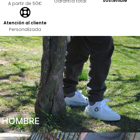
sostenible
Garantía total
A partir de 50€
Atención al cliente
Personalizada
HOMBRE